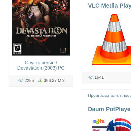
VLC Media Playe
Опустошение /
Devastation (2003) PC
1641
2255
386.37 Мб
Проигрыватели, плее
Daum PotPlayer