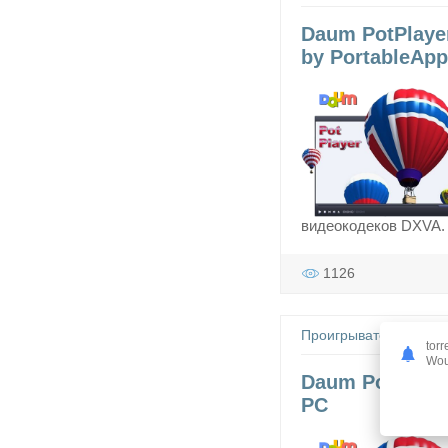
Daum PotPlayer 
by PortableApp
видеокодеков DXVA.
1126
Проигрыватели, плее
torr
Woul
Daum PotPlayer
PC