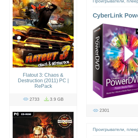
Проигрыватели, плее
CyberLink Powe
Flatout 3: Chaos &
Destruction (2011) PC |
RePack
2733
3.9 GB
2301
Проигрыватели, плее