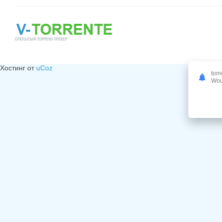
Хостинг от
uCoz
torr
Woul