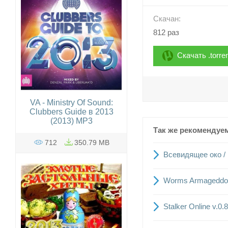
Скачан:
812 раз
Скачать .torre
VA - Ministry Of Sound:
Clubbers Guide в 2013
(2013) MP3
Так же рекомендуе
712
350.79 MB
Всевидящее око / 
Worms Armageddo
Stalker Online v.0.