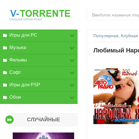
Игры для PC
Популярная, Клубная
Музыка
Любимый Наро
Фильмы
Софт
Игры для PSP
Обои
СЛУЧАЙНЫЕ