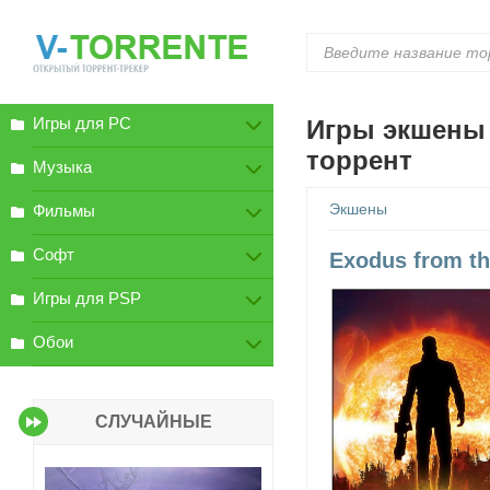
Игры для PC
Игры экшены 
торрент
Музыка
Экшены
Фильмы
Софт
Exodus from th
Игры для PSP
Обои
СЛУЧАЙНЫЕ