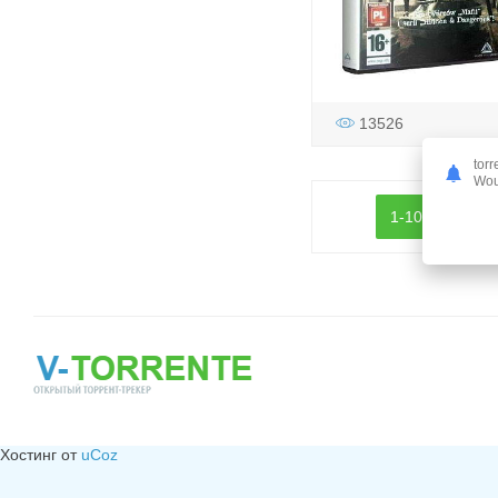
13526
torr
Woul
1-10
11-2
Хостинг от
uCoz