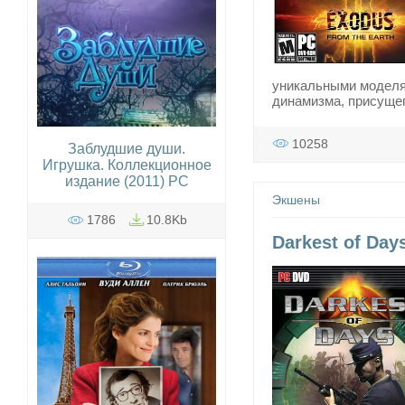
уникальными моделя
динамизма, присуще
10258
Заблудшие души.
Игрушка. Коллекционное
издание (2011) PC
Экшены
1786
10.8Kb
Darkest of Day