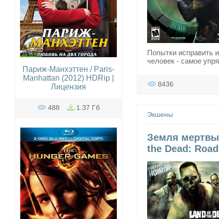
Попытки исправить и
человек - самое упр
Париж-Манхэттен / Paris-
Manhattan (2012) HDRip |
8436
Лицензия
488
1.37 Гб
Экшены
Земля мертвых
the Dead: Road 