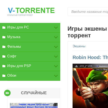
Игры для PC
Игры экшены 
торрент
Музыка
Экшены
Фильмы
Софт
Robin Hood: Th
Игры для PSP
Обои
СЛУЧАЙНЫЕ