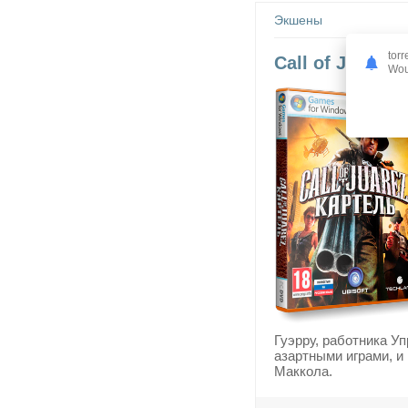
Экшены
torr
Call of Juarez:
Woul
Гуэрру, работника У
азартными играми, и
Маккола.