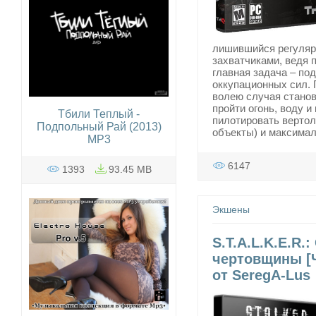
лишившийся регулярн
захватчиками, ведя 
главная задача – по
оккупационных сил. 
волею случая станов
пройти огонь, воду и
Тбили Теплый -
пилотировать вертол
Подпольный Рай (2013)
объекты) и максима
MP3
6147
1393
93.45 MB
Экшены
S.T.A.L.K.E.R.
чертовщины [Ча
от SeregA-Lus