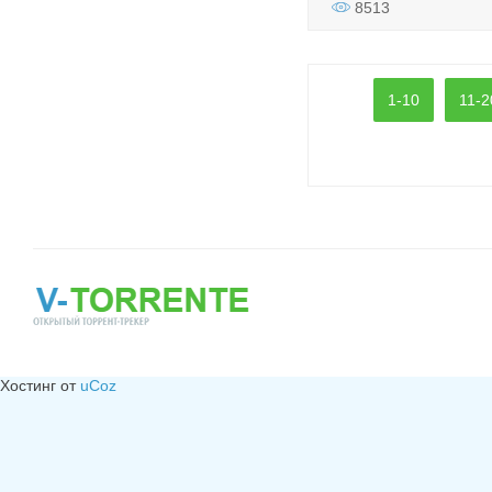
8513
1-10
11-2
Хостинг от
uCoz