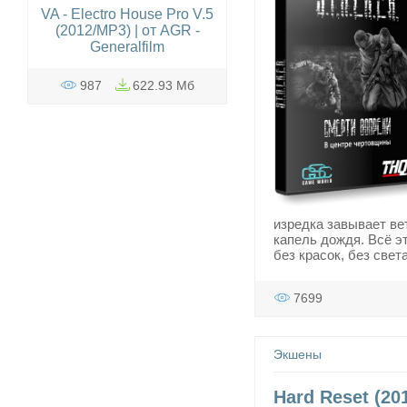
VA - Electro House Pro V.5
(2012/MP3) | от AGR -
Generalfilm
987
622.93 Мб
изредка завывает ве
капель дождя. Всё э
без красок, без све
7699
Экшены
Hard Reset (20