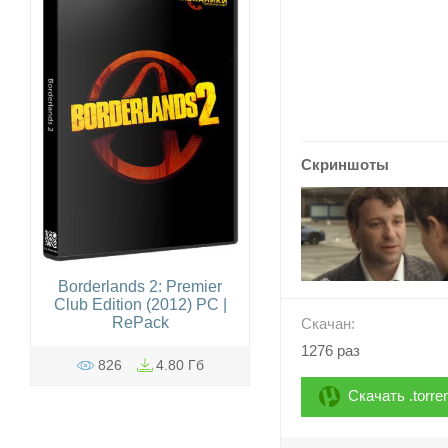
Скриншоты
Borderlands 2: Premier
Club Edition (2012) PC |
RePack
Скачан:
1276 раз
826
4.80 Гб
Скачать .torre