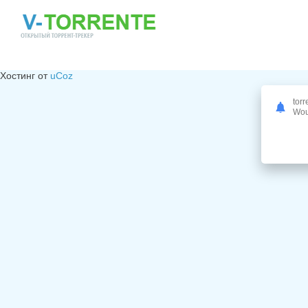
Хостинг от
uCoz
torr
Woul