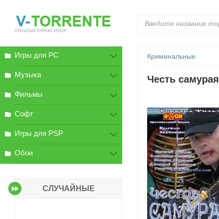
Игры для PC
Криминальные
Музыка
Честь самурая
Фильмы
Софт
Игры для PSP
Обои
СЛУЧАЙНЫЕ