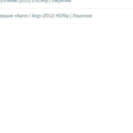
упление (2012) DVDRip | Лицензия
рация «Арго» / Argo (2012) HDRip | Лицензия