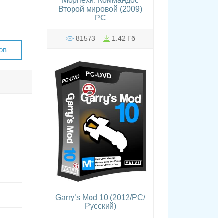
Морпехи. Коммандос
Второй мировой (2009)
PC
81573
1.42 Гб
ов
Garry’s Mod 10 (2012/PC/
Русский)