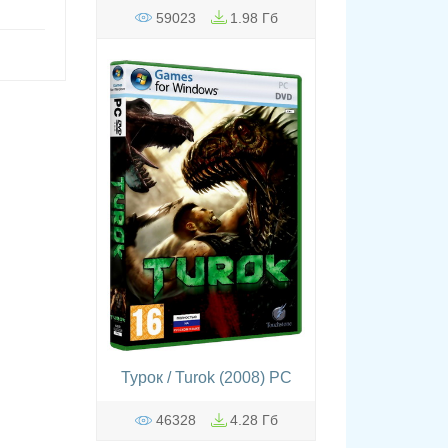
59023
1.98 Гб
Турок / Turok (2008) PC
46328
4.28 Гб