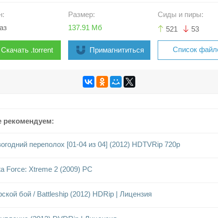
н:
Размер:
Сиды и пиры:
аз
137.91 Мб
521
53
Список файл
Скачать .torrent
Примагнититься
е рекомендуем:
огодний переполох [01-04 из 04] (2012) HDTVRip 720p
ta Force: Xtreme 2 (2009) PC
ской бой / Battleship (2012) HDRip | Лицензия