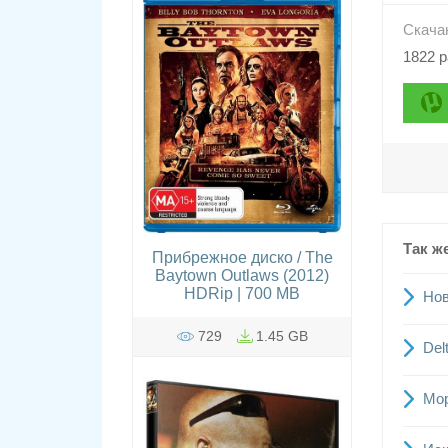
Скача
1822 р
Так ж
Прибрежное диско / The
Baytown Outlaws (2012)
HDRip | 700 MB
Нов
729
1.45 GB
Del
Мор