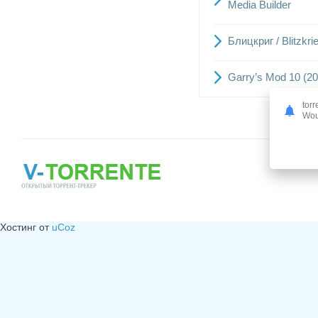
Media Builder
Блицкриг / Blitzkr
Garry’s Mod 10 (2
torr
Woul
Хостинг от
uCoz