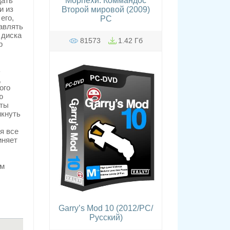
щать
Морпехи. Коммандос
и из
Второй мировой (2009)
его,
PC
авлять
 диска
81573
1.42 Гб
p
ь
д
ого
ю
иты
икнуть
я все
иняет
ом
Garry’s Mod 10 (2012/PC/
Русский)