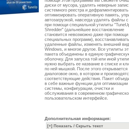
помощи этой программы вы сможете очи
диски от мусора, удалять неверные запис
системного реестра и дефрагментировать 
оптимизировать оперативную память, упр
автозагрузкой, навсегда удалять файлы с
при помощи специальной утилиты ”TuneU
Shredder” (дальнейшее восстановление
становится невозможно даже при помощи
специальных программ), восстанавливат
удаленные файлы, изменять внешний ви
Windows, и многое другое. Все утилиты эт
пакета объединены в единую графическу
оболочку. Для запуска той или иной утил
нужно выбрать ее название в списке и кл
по ней мышкой. После этого открывается
диалоговое окно, в котором и производятс
соответствующие действия. Пакет объед
в себе важные функции для оптимизации
системы, конфигурации, очистки и
обслуживания в современном графическ
пользовательском интерфейсе.
Дополнительная информация: