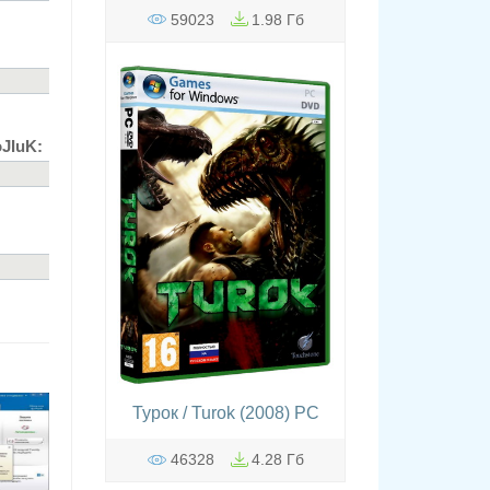
59023
1.98 Гб
oJIuK:
Турок / Turok (2008) PC
46328
4.28 Гб