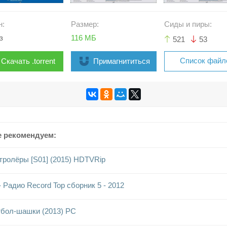
н:
Размер:
Сиды и пиры:
з
116 МБ
521
53
Список файл
Скачать .torrent
Примагнититься
е рекомендуем:
тролёры [S01] (2015) HDTVRip
- Радио Record Top сборник 5 - 2012
бол-шашки (2013) PC