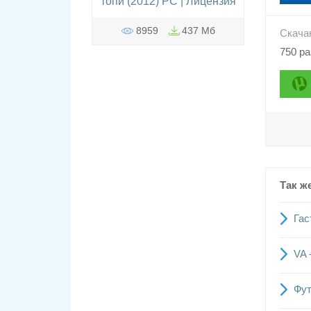
топи (2012) PC | Лицензия
8959
437 Мб
Скача
750 ра
Так ж
Гас
VA 
Фут