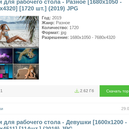
 для рабочего стола - Разное [1680x1050 -
x4320] [1720 шт.] (2019) JPG
Год:
2019
Жанр:
Разное
Количество:
1720
Формат:
jpg
Разрешение:
1680x1050 - 7680x4320
81
2.62 Гб
Скачать то
ки
29.
 для рабочего стола - Девушки [1600x1200 -
x4511] [114шт.] (2019) JPG