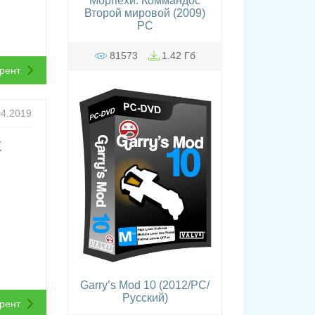
Морпехи. Коммандос
Второй мировой (2009)
PC
81573
1.42 Гб
ррент
04.2019
K
Garry’s Mod 10 (2012/PC/
Русский)
ррент