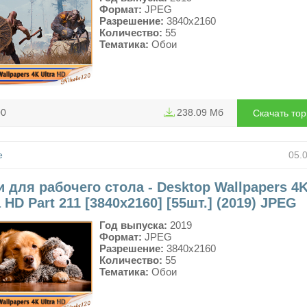
Формат:
JPEG
Разрешение:
3840x2160
Количество:
55
Тематика:
Обои
00
238.09 Мб
Скачать то
е
05.
 для рабочего стола - Desktop Wallpapers 4
a HD Part 211 [3840x2160] [55шт.] (2019) JPEG
Год выпуска:
2019
Формат:
JPEG
Разрешение:
3840x2160
Количество:
55
Тематика:
Обои