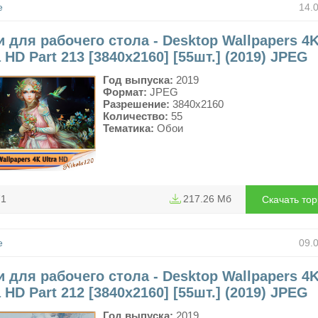
е
14.
 для рабочего стола - Desktop Wallpapers 4
a HD Part 213 [3840x2160] [55шт.] (2019) JPEG
Год выпуска:
2019
Формат:
JPEG
Разрешение:
3840x2160
Количество:
55
Тематика:
Обои
71
217.26 Мб
Скачать то
е
09.
 для рабочего стола - Desktop Wallpapers 4
a HD Part 212 [3840x2160] [55шт.] (2019) JPEG
Год выпуска:
2019