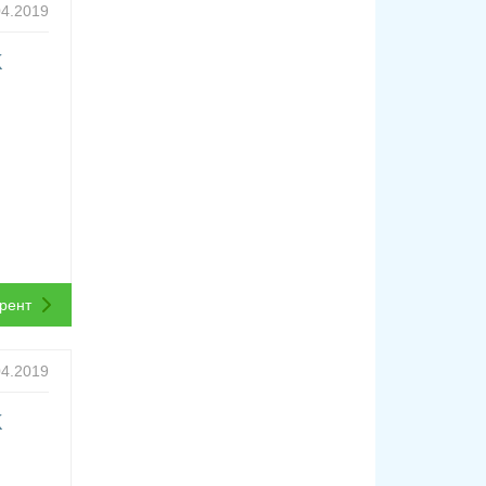
04.2019
K
ррент
04.2019
K