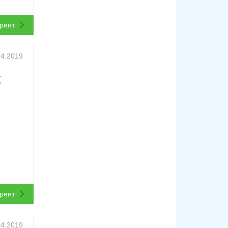
ррент
04.2019
K
ррент
04.2019