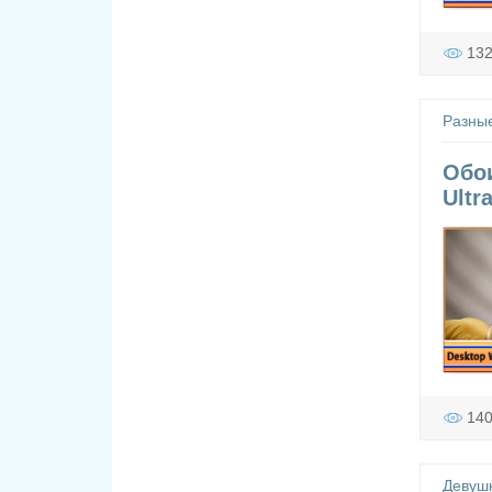
13
Разны
Обои
Ultr
14
Девуш