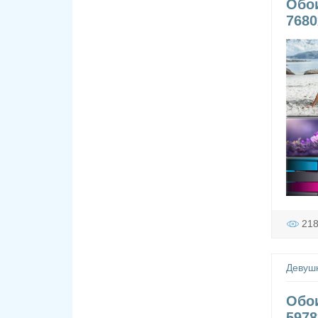
Обои
7680
21
Девуш
Обои
5978