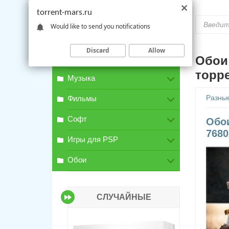
torrent-mars.ru
Would like to send you notifications
Discard
Allow
Игры для PC
Обои 
торр
Музыка
Разны
Фильмы
Софт
Обои
7680
Игры для PSP
Обои
СЛУЧАЙНЫЕ