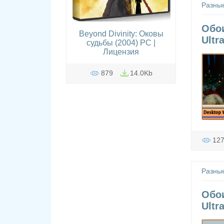
Разны
Обои
Beyond Divinity: Оковы
Ultr
судьбы (2004) PC |
Лицензия
879
14.0Kb
12
Разны
Обои
Ultr