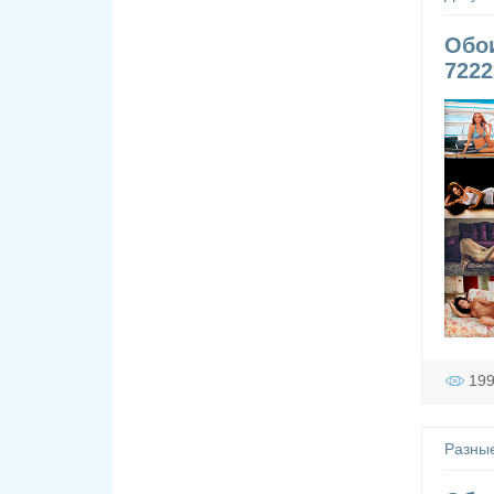
Обои
7222
19
Разны