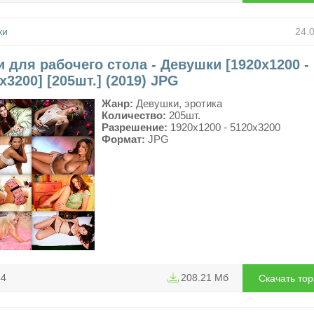
ки
24.
 для рабочего стола - Девушки [1920x1200 -
x3200] [205шт.] (2019) JPG
Жанр:
Девушки, эротика
Количество:
205шт.
Разрешение:
1920x1200 - 5120x3200
Формат:
JPG
44
208.21 Мб
Скачать то