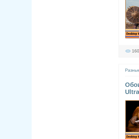
16
Разны
Обои
Ultr