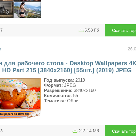
57
5.58 Гб
Скачать то
е
26.
 для рабочего стола - Desktop Wallpapers 4
a HD Part 215 [3840x2160] [55шт.] (2019) JPEG
Год выпуска:
2019
Формат:
JPEG
Разрешение:
3840x2160
Количество:
55
Тематика:
Обои
63
213.14 Мб
Скачать то