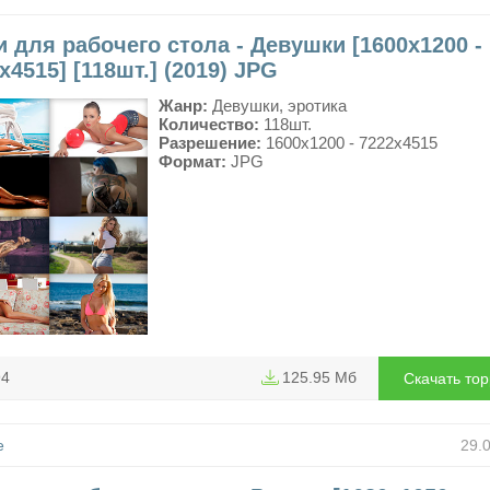
 для рабочего стола - Девушки [1600x1200 -
x4515] [118шт.] (2019) JPG
Жанр:
Девушки, эротика
Количество:
118шт.
Разрешение:
1600x1200 - 7222x4515
Формат:
JPG
94
125.95 Мб
Скачать то
е
29.