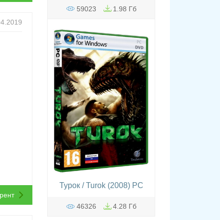
59023
1.98 Гб
04.2019
Турок / Turok (2008) PC
ррент
46326
4.28 Гб