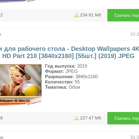
22
234.81 Мб
Скачать то
е
02.
 для рабочего стола - Desktop Wallpapers 4
a HD Part 210 [3840x2160] [55шт.] (2019) JPEG
Год выпуска:
2019
Формат:
JPEG
Разрешение:
3840x2160
Количество:
55
Тематика:
Обои
08
227.47 Мб
Скачать то
ки
01.