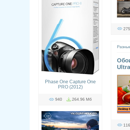
27
Разны
Обои
Ultr
Phase One Capture One
PRO (2012)
940
264.96 Мб
11