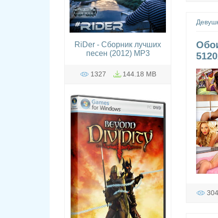
Девуш
Обои
RiDer - Сборник лучших
песен (2012) MP3
5120
1327
144.18 MB
30