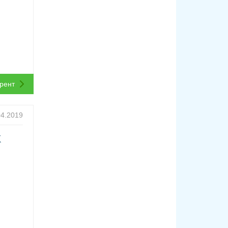
ррент
04.2019
K