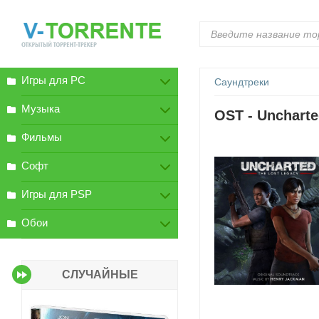
Игры для PC
Саундтреки
Музыка
OST - Uncharte
Фильмы
Софт
Игры для PSP
Обои
СЛУЧАЙНЫЕ