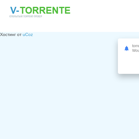
Хостинг от
uCoz
torr
Woul