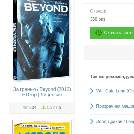
Скачан:
368 раз
Скачать .torre
Так же рекомендуе
За гранью / Beyond (2012)
VA - Cafe Luna (Ch
HDRip | Лицензия
Призрачная машина
504
1.37 Гб
Лорд Дракон / Long