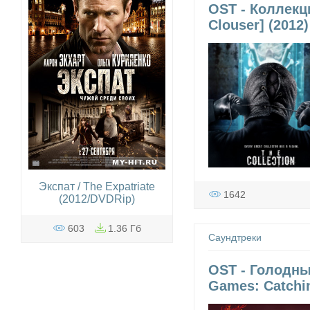
OST - Коллекци
Clouser] (2012
Экспат / The Expatriate
1642
(2012/DVDRip)
603
1.36 Гб
Саундтреки
OST - Голодны
Games: Catchin