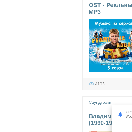
OST - Реальны
MP3
4103
Саундтреки
torr
Владимир Высо
Woul
(1960-1980) MP