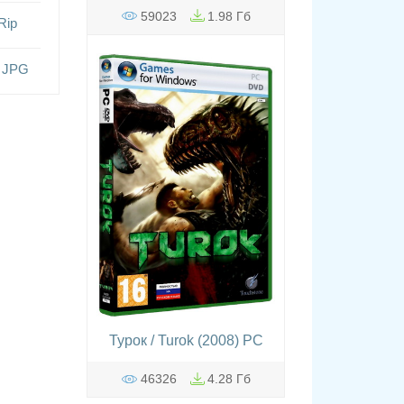
59023
1.98 Гб
Rip
) JPG
Турок / Turok (2008) PC
46326
4.28 Гб