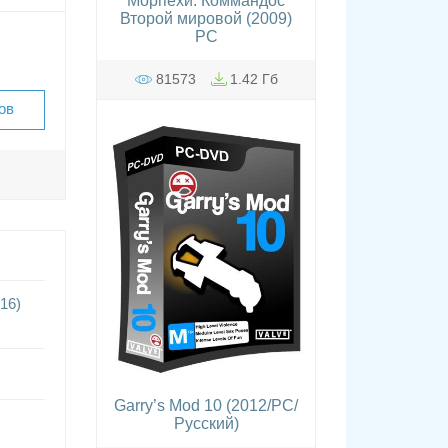
Морпехи. Коммандос
Второй мировой (2009)
PC
81573
1.42 Гб
ов
16)
Garry’s Mod 10 (2012/PC/
Русский)