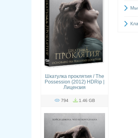
Мыс
Кла
Шкатулка проклятия / The
Possession (2012) HDRip |
Лицензия
794
1.46 GB