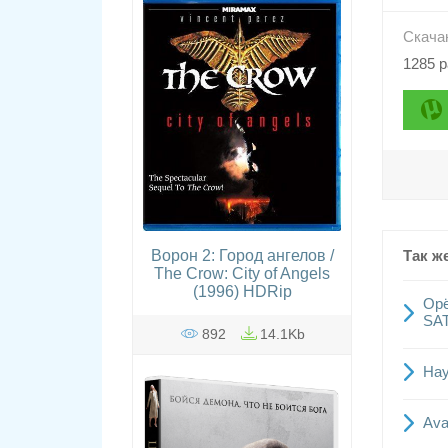
Скача
1285 р
Так ж
Ворон 2: Город ангелов /
The Crow: City of Angels
(1996) HDRip
Орё
SAT
892
14.1Kb
Нау
Ava