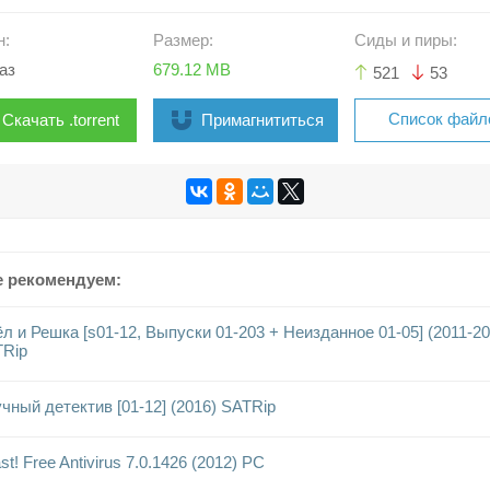
н:
Размер:
Сиды и пиры:
аз
679.12 MB
521
53
Список файл
Скачать .torrent
Примагнититься
е рекомендуем:
л и Решка [s01-12, Выпуски 01-203 + Неизданное 01-05] (2011-20
Rip
чный детектив [01-12] (2016) SATRip
st! Free Antivirus 7.0.1426 (2012) PC