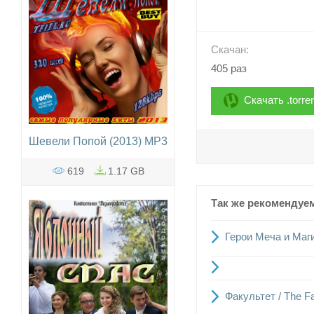
Скачан:
405 раз
Скачать .torre
Шевели Попой (2013) MP3
619
1.17 GB
Так же рекомендуе
Герои Меча и Магии
Факультет / The F