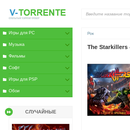
Игры для PC
Рок
Музыка
The Starkiller
Фильмы
Софт
Игры для PSP
Обои
СЛУЧАЙНЫЕ