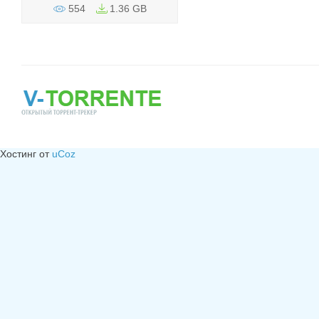
554
1.36 GB
Хостинг от
uCoz