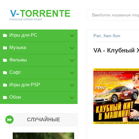
Игры для PC
Рэп, Хип-Хоп
Музыка
VA - Клубный Х
Фильмы
Софт
Игры для PSP
Обои
СЛУЧАЙНЫЕ