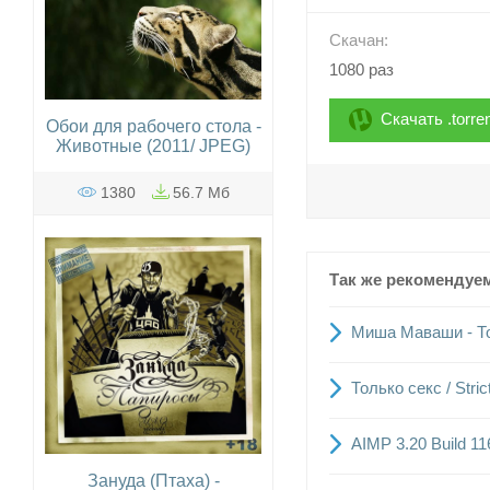
Скачан:
1080 раз
Скачать .torre
Обои для рабочего стола -
Животные (2011/ JPEG)
1380
56.7 Мб
Так же рекомендуе
Миша Маваши - То
Только секс / Stri
AIMP 3.20 Build 11
Зануда (Птаха) -