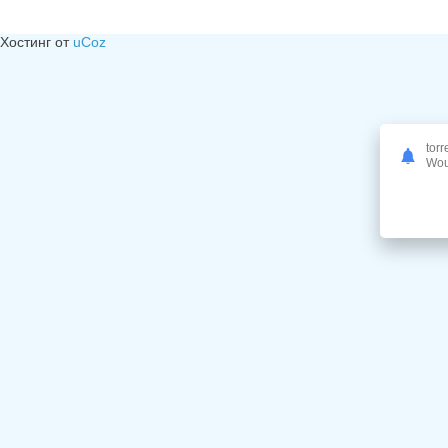
Хостинг от
uCoz
torr
Woul