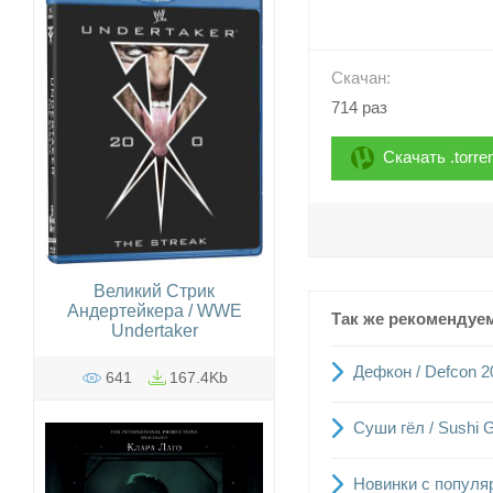
Скачан:
714 раз
Скачать .torre
Великий Стрик
Андертейкера / WWE
Так же рекомендуе
Undertaker
Дефкон / Defcon 2
641
167.4Kb
Суши гёл / Sushi G
Новинки с популяр