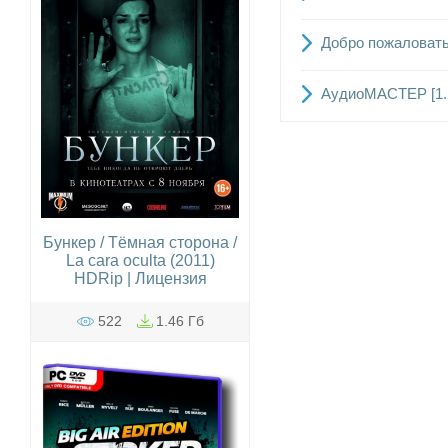
Добро пожаловать в
АудиоМАСТЕР [1.2
Бункер / Тёмная сторона /
La cara oculta (2011)
HDRip | Лицензия
522
1.46 Гб