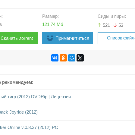
н:
Размер:
Сиды и пиры:
з
121.74 Мб
521
53
Список файл
Скачать .torrent
Примагнититься
е рекомендуем:
ый тигр (2012) DVDRip | Лицензия
pack Joyride (2012)
lker Online v.0.8.37 (2012) PC