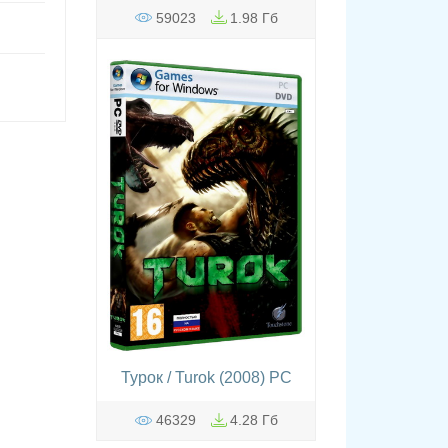
59023
1.98 Гб
Турок / Turok (2008) PC
46329
4.28 Гб