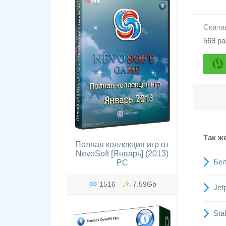
Скача
569 ра
Так ж
Полная коллекция игр от
NevoSoft [Январь] (2013)
Бел
РС
1516
7.59Gb
Jet
Sta