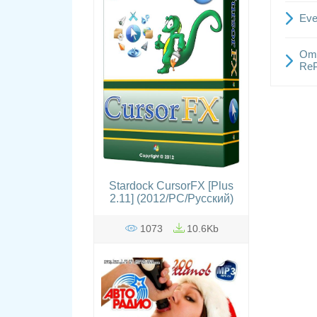
Eve
Ome
Re
Stardock CursorFX [Plus
2.11] (2012/PC/Русский)
1073
10.6Kb