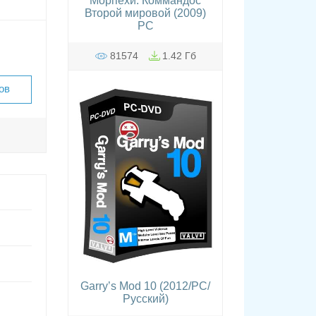
Морпехи. Коммандос
Второй мировой (2009)
PC
81574
1.42 Гб
ов
Garry’s Mod 10 (2012/PC/
Русский)