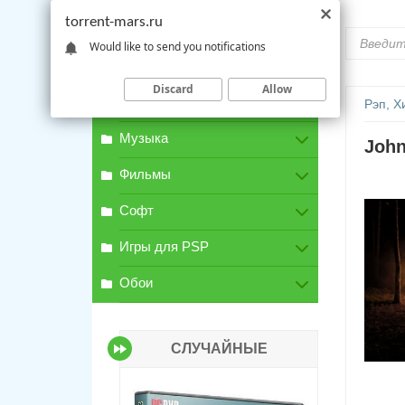
torrent-mars.ru
Would like to send you notifications
Discard
Allow
Игры для PC
Рэп, Х
Музыка
John
Фильмы
Софт
Игры для PSP
Обои
СЛУЧАЙНЫЕ