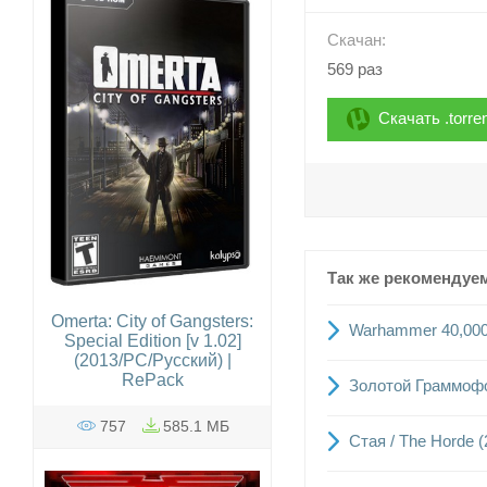
Скачан:
569 раз
Скачать .torre
Так же рекомендуе
Omerta: City of Gangsters:
Warhammer 40,000: 
Special Edition [v 1.02]
(2013/PC/Русский) |
ReРack
Золотой Граммофо
757
585.1 МБ
Стая / The Horde 