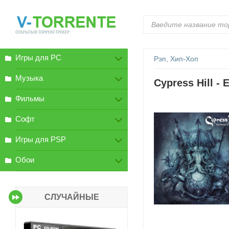
Игры для PC
Рэп, Хип-Хоп
Музыка
Cypress Hill -
Фильмы
Софт
Игры для PSP
Обои
СЛУЧАЙНЫЕ