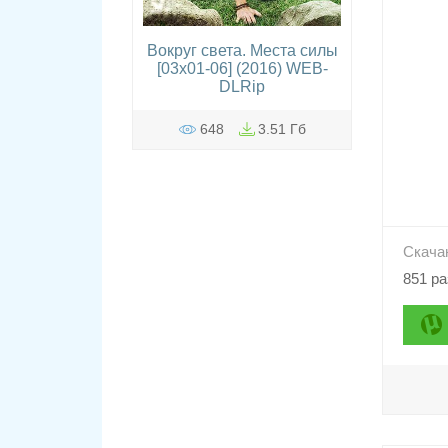
Вокруг света. Места силы
[03x01-06] (2016) WEB-
DLRip
648
3.51 Гб
Скача
851 ра