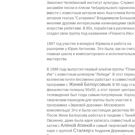
Закончил Челябинский институт культуры. Служил 
ансамбле песни и пляски Чебаркульского гарнизон
вместе с известным актером кино Анатолием Коте
актером театра "Сатирикон" Владимиром Большо
многими другими интересными начинающими свой 
искусстве ребятами. В 80х, поработав в различных
создал свою группу под названием «Планета Икс»
1987 год участие в конкурсе Юрмала и работа на
разогреве у Юрия Антонова. Это была, как он счит
главная школа и композиторского и исполнительск
мастерства.
В 1988 году выпустил первый альбом группы "Пла
Икс" с известным шлягером "Лебеди". В этот перио
коллектив почти бессменно работает в совместно
Женей Белоусовым
программе с
. В 90 году ст
финалистом телешоу 50х50, а этот проект центра
телевидения был тогда самым популярным. Хоро
творческим периодом для группы было участие в
программах «Звуковой дорожки» Московского
комсомольца! Это и была настоящая дискотека 90-
После Жени Белоусова работал в тандеме с Таней
Овсиенко, даже была идея записать совместный а
Алёной Апиной
затем с
и самый творческий пер
Сталкер
паре с группой
и Андреем Державиным,