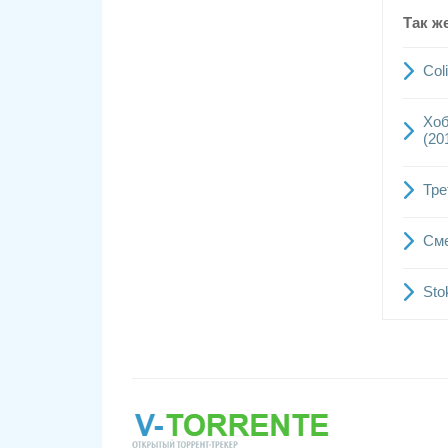
Так ж
Col
Хоб
(20
Тре
Сме
Sto