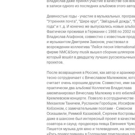
Владислав даже принял участие в качестве бэк-во
в записи одного из последних альбомов этого авто
Девяностые годы - участие в музыкальных. програ
"Утренняя почта", "Шире круг", "Звёздный дождь", 
года" и т. д. И конечно же выпускались новые альб
Фактически проживая в Германии с 1988 по 2002 го
Владислав Агафонов, совместно с известным про
и музыкантом Дмитрием Законом, участвовал в
возрождении коллектива "Лейся песня international
фирме NMC&Sony musik вышел сборник шлягеров 
который вошёл в двадцатку лучших русскоязычных
проектов.
После возвращения в Россию, как автор и аранжи
тесно сотрудничает с Вячеславом Малежиком, кот
считает очень хорошим другом. Совместно, ими з
практически два альбома! Коллектив Владислава
аккомпанировал Вячеславу Малежику в его юбиле
Кремлевском концерте. Повезло в сотрудничестве 
Михаилом Таничем, Русланом Горобцом, Иосифом
Кобзоном, с замечательными поэтами - Симоном
Осиашвили, Риммой Казаковой, Сергеем Костровы
даже в шансоне был интересный проект в качеств
соавтора и саунд -продюсера певца Евгениея Чужо
Пишется музыка для кино и телевидения, на эксп
«Русь православная» в Голландию приглашена од