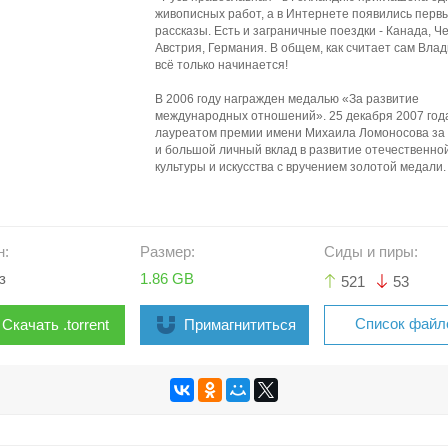
живописных работ, а в Интернете появились перв
рассказы. Есть и заграничные поездки - Канада, Ч
Австрия, Германия. В общем, как считает сам Влад
всё только начинается!
В 2006 году награжден медалью «За развитие
международных отношений». 25 декабря 2007 год
лауреатом премии имени Михаила Ломоносова за 
и большой личный вклад в развитие отечественно
культуры и искусства с вручением золотой медали.
н:
Размер:
Сиды и пиры:
з
1.86 GB
521
53
Список файл
Скачать .torrent
Примагнититься