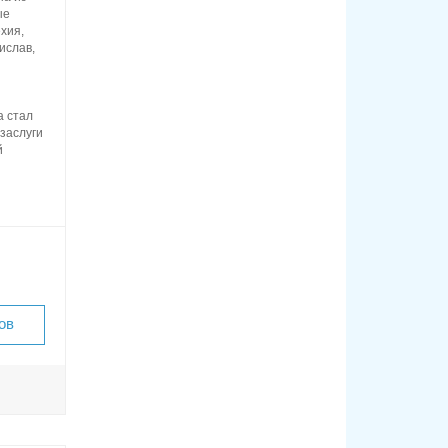
ые
ехия,
ислав,
а стал
заслуги
й
ов