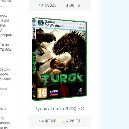
калиста
59023
1.98 Гб
ра.
ммах
"Песня
омы.
д,
дюсером
" а на
70-80х,
ровщик
орого
аписано
йном
с
Турок / Turok (2008) PC
м, и
е
го.
46328
4.28 Гб
озицию
на из