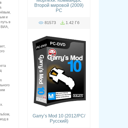
Морпехи. Коммандос
в
Второй мировой (2009)
а
PC
нёвым,
вым и
путь в
81573
1.42 Гб
 ВИА,
ает,
ого
нета
д
й
ал
льного
шим
х.
льбом,
Garry’s Mod 10 (2012/PC/
иод в
Русский)