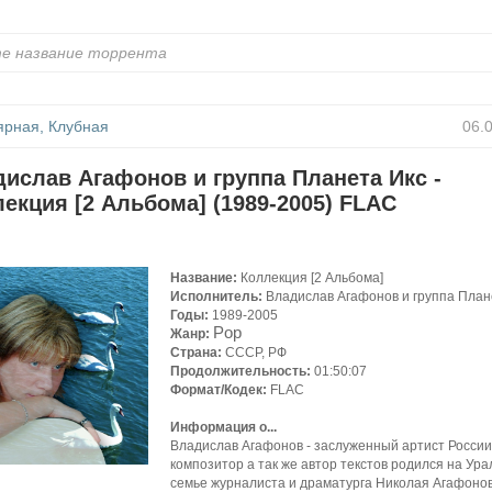
ярная, Клубная
06.
ислав Агафонов и группа Планета Икс -
екция [2 Альбома] (1989-2005) FLAC
Название:
Коллекция [2 Альбома]
Исполнитель:
Владислав Агафонов и группа План
Годы:
1989-2005
Pop
Жанр:
Страна:
СССР, РФ
Продолжительность:
01:50:07
Формат/Кодек:
FLAC
Информация о...
Владислав Агафонов - заслуженный артист России,
композитор а так же автор текстов родился на Ура
семье журналиста и драматурга Николая Агафонов