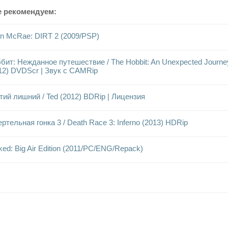
е рекомендуем:
in McRae: DIRT 2 (2009/PSP)
бит: Нежданное путешествие / The Hobbit: An Unexpected Journe
12) DVDScr | Звук с CAMRip
тий лишний / Ted (2012) BDRip | Лицензия
ртельная гонка 3 / Death Race 3: Inferno (2013) HDRip
ked: Big Air Edition (2011/PC/ENG/Repack)