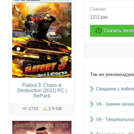
Скачан:
1212 раз
Скачать .torre
Так же рекомендуе
Flatout 3: Chaos &
Свидание с войной
Destruction (2011) PC |
RePack
VA - Зимняя вечер
2732
3.9 GB
VA - Танцевальны