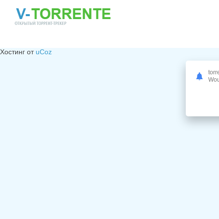
Хостинг от
uCoz
torr
Woul