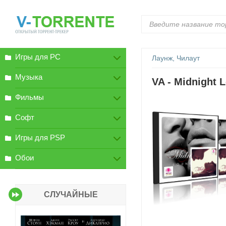
Игры для PC
Лаунж, Чилаут
Музыка
VA - Midnight 
Фильмы
Софт
Игры для PSP
Обои
СЛУЧАЙНЫЕ