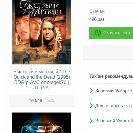
Скачан:
486 раз
Скачать .torre
Быстрый и мертвый / The
Так же рекомендуе
Quick and the Dead (1995)
BDRip-AVC от olegek70 |
D, P, A
Зеленый Фонарь / 
546
3
Долгая дорога к с
Вечерний Ургант [