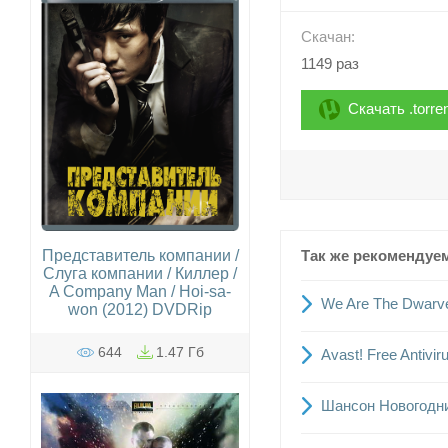
Скачан:
1149 раз
Скачать .torre
Так же рекомендуе
Представитель компании /
Слуга компании / Киллер /
A Company Man / Hoi-sa-
We Are The Dwarve
won (2012) DVDRip
644
1.47 Гб
Avast! Free Antivir
Шансон Новогодни