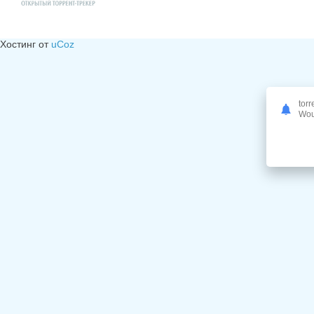
Хостинг от
uCoz
torr
Woul