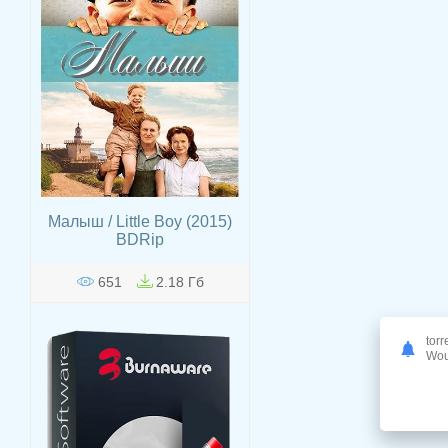
Малыш / Little Boy (2015)
ВDRip
651
2.18 Гб
torr
Woul