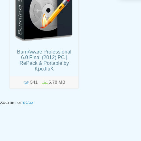
BurnAware Professional
6.0 Final (2012) РС |
RePack & Portable by
KpoJIuK
541
5.78 MB
Хостинг от
uCoz