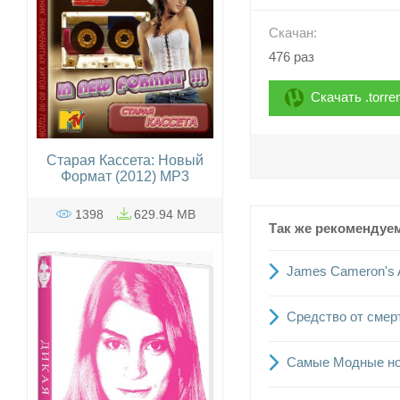
Скачан:
476 раз
Скачать .torre
Старая Кассета: Новый
Формат (2012) MP3
1398
629.94 MB
Так же рекомендуе
James Cameron's A
Средство от смерт
Самые Модные нов