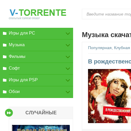
Игры для PC
Музыка скача
Музыка
Популярная, Клубная
Фильмы
В рождественс
Софт
Игры для PSP
Обои
СЛУЧАЙНЫЕ