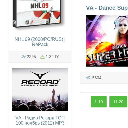
VA - Dance Supe
NHL 09 (2008/PC/RUS) |
RePack
2295
1.32 Гб
5834
1-10
11-20
VA - Радио Рекорд ТОП
100 ноябрь (2012) MP3