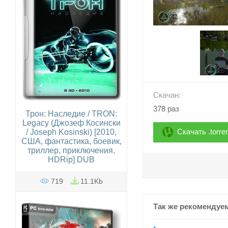
Скачан:
378 раз
Трон: Наследие / TRON:
Legacy (Джозеф Косински
Скачать .torre
/ Joseph Kosinski) [2010,
США, фантастика, боевик,
триллер, приключения,​
HDRip] DUB
719
11.1Kb
Так же рекомендуе