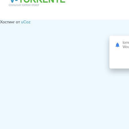
Хостинг от
uCoz
torr
Woul