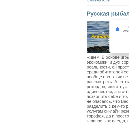
Русская рыбалк
torr
Woul
живем. В основе игр
экономики, и дух со
реальности, он прост
среди обитателей ест
вообще про таких не
рассмотреть. А пото
рекордов, или отпуст
одиночестве, а кто-т
позволить себе и то
не опасаясь, что Вас
разделить с кем-то 
услугам он-лайн реж
торофея, да и прост
главное, как всегда,