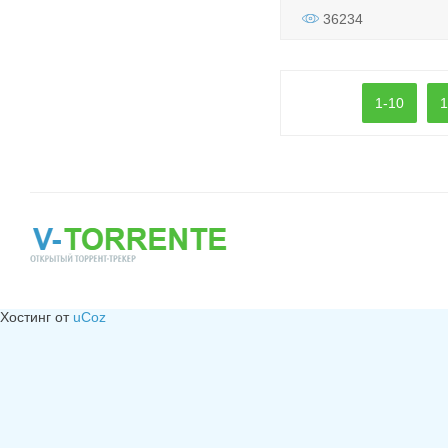
36234
1-10
1
Хостинг от
uCoz