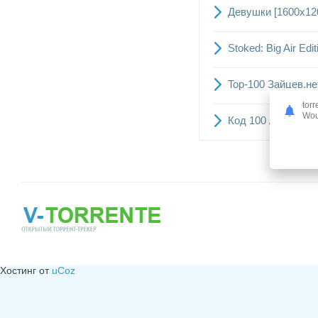
Девушки [1600x120
Stoked: Big Air Ed
Top-100 Зайцев.не
torr
Woul
Код 100 / The Hun
Хостинг от
uCoz