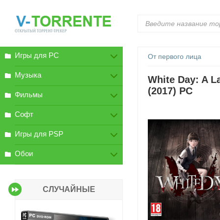
Игры для PC
От первого лица
Музыка
White Day: A L
(2017) PC
Фильмы
Софт
Игры для PSP
Обои
СЛУЧАЙНЫЕ