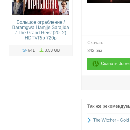
Большое ограбление /
Baramgwa Hamjje Sarajida
/ The Grand Heist (2012)
HDTVRip 720p
Скачан:
343 раз
641
3.53 GB
Скачать .torre
Так же рекомендуе
The Witcher - Gold