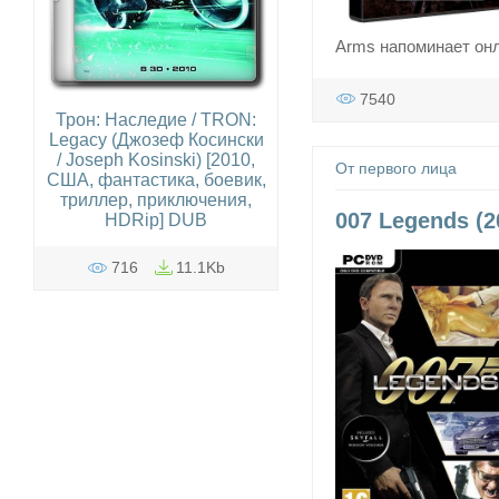
Arms напоминает онла
7540
Трон: Наследие / TRON:
Legacy (Джозеф Косински
/ Joseph Kosinski) [2010,
От первого лица
США, фантастика, боевик,
триллер, приключения,​
007 Legends (2
HDRip] DUB
716
11.1Kb