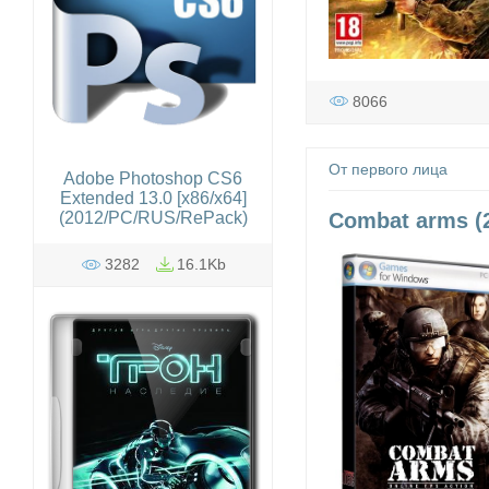
8066
От первого лица
Adobe Photoshop CS6
Extended 13.0 [x86/x64]
Combat arms (
(2012/РС/RUS/RePack)
3282
16.1Kb