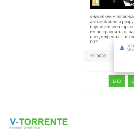
уникальным шпионск
автомобилей и разр
внушительного арсен
им не сравниться; в
спецэффекты… и коне
007!
torr
Woul
9089
1-10