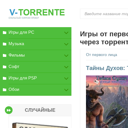
Игры для PC
Игры от перв
через торрен
Музыка
От первого лица
Фильмы
Софт
Тайны Духов: 
Игры для PSP
Обои
СЛУЧАЙНЫЕ