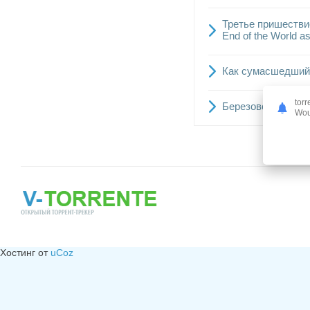
Третье пришестви
End of the World a
Как сумасшедший /
torr
Березовский (201
Woul
Хостинг от
uCoz