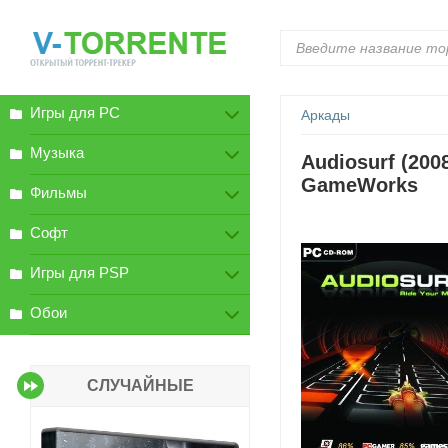
Игры для PC
Аркады
Музыка
Audiosurf (200
GameWorks
Фильмы
Софт
Игры для PSP
Обои
СЛУЧАЙНЫЕ