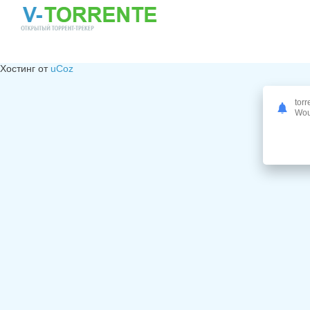
Хостинг от
uCoz
torr
Woul