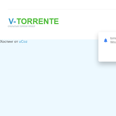
torr
Хостинг от
uCoz
Woul