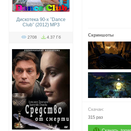
Дискотека 90-х ''Dance
Club'' (2012) MP3
Скриншоты
2708
4.37 Гб
Скачан:
315 раз
Скачать .torre