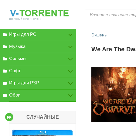
Игры для PC
Экшены
Музыка
We Are The Dwa
Фильмы
Софт
Игры для PSP
Обои
СЛУЧАЙНЫЕ