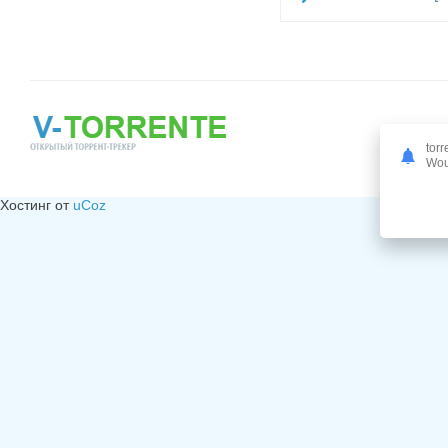
torr
Woul
Хостинг от
uCoz