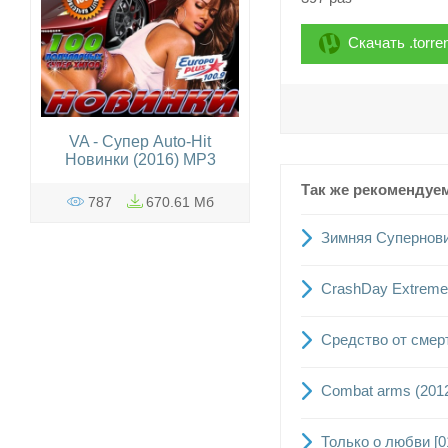
Скачать .torre
VA - Супер Auto-Hit
Новинки (2016) MP3
Так же рекомендуе
787
670.61 Мб
Зимняя Суперновин
CrashDay Extreme 
Средство от смерт
Combat arms (201
Только о любви [0