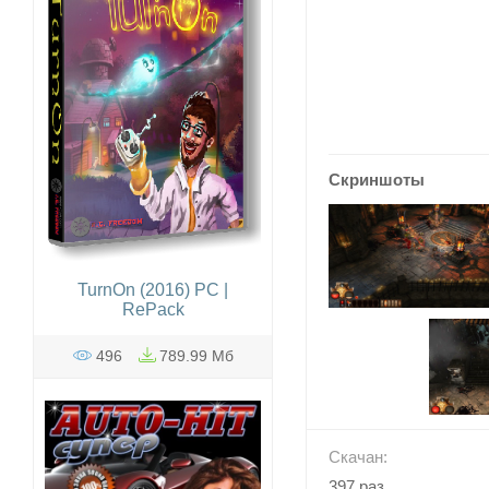
Скриншоты
TurnOn (2016) PC |
RePack
496
789.99 Мб
Скачан:
397 раз