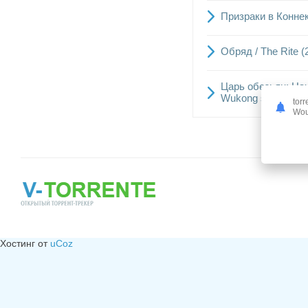
Призраки в Коннек
Обряд / The Rite 
Царь обезьян: Нача
Wukong san da Bai
torr
Woul
Хостинг от
uCoz