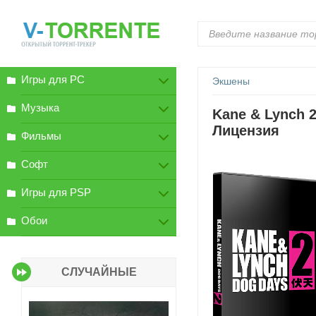
Игры для PC
Экшены
Музыка
Kane & Lynch 2
Лицензия
Фильмы
Софт
Игры для PSP
Обои
СЛУЧАЙНЫЕ