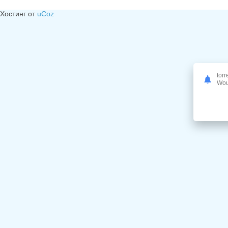
Хостинг от
uCoz
torr
Woul