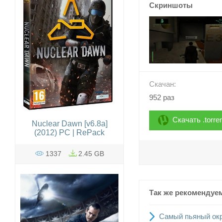
Скриншоты
Скачан:
952 раз
Скачать .torre
Nuclear Dawn [v6.8a]
(2012) PC | RePack
1337
2.45 GB
Так же рекомендуе
Самый пьяный окру