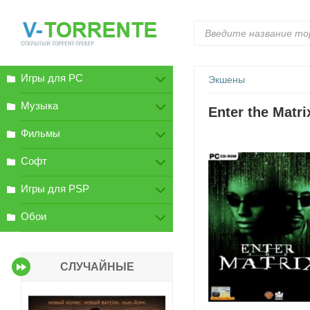
Игры для PC
Экшены
Музыка
Enter the Matri
Фильмы
Софт
Игры для PSP
Обои
СЛУЧАЙНЫЕ