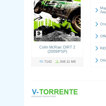
Мад
Лиц
Оте
Off
Colin McRae: DIRT 2
RiD
(2009/PSP)
Обо
7142
348.11 Мб