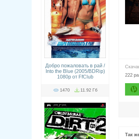
Добро пожаловать в рай /
Скача
Into the Blue (2005/BDRip)
222 ра
1080p от FfClub
1470
11.92 Гб
Так ж