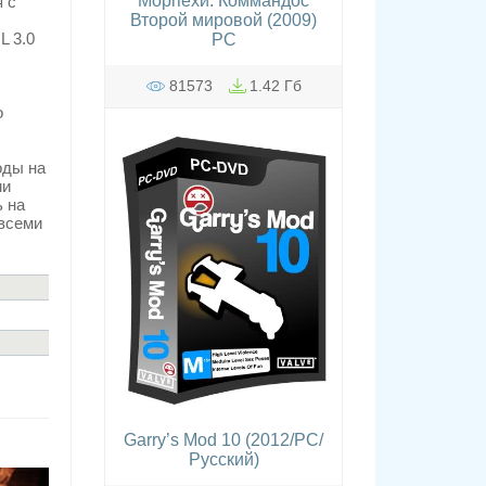
Морпехи. Коммандос
 с
Второй мировой (2009)
L 3.0
PC
81573
1.42 Гб
о
оды на
ми
ь на
 всеми
Garry’s Mod 10 (2012/PC/
Русский)