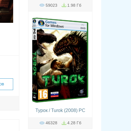
59023
1.98 Гб
ов
Турок / Turok (2008) PC
46328
4.28 Гб