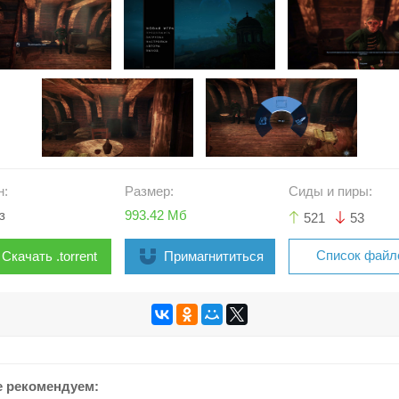
н:
Размер:
Сиды и пиры:
з
993.42 Мб
521
53
Список файл
Скачать .torrent
Примагнититься
е рекомендуем: