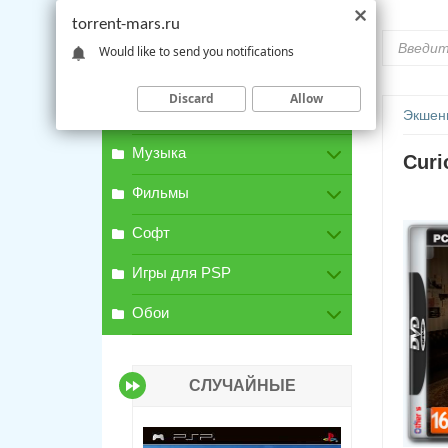
torrent-mars.ru
Would like to send you notifications
Discard
Allow
Игры для PC
Экшен
Музыка
Curi
Фильмы
Софт
Игры для PSP
Обои
СЛУЧАЙНЫЕ