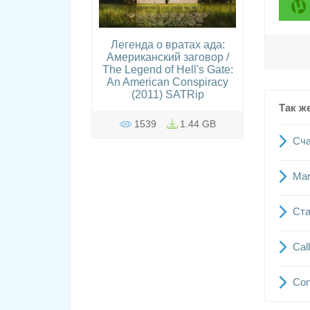
Легенда о вратах ада:
Американский заговор /
The Legend of Hell's Gate:
An American Conspiracy
(2011) SATRip
Так ж
1539
1.44 GB
Сча
Mar
Ста
Cal
Con