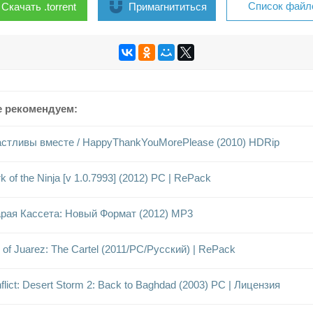
Список файл
Скачать .torrent
Примагнититься
е рекомендуем:
стливы вместе / HappyThankYouMorePlease (2010) HDRip
k of the Ninja [v 1.0.7993] (2012) PC | RePack
рая Кассета: Новый Формат (2012) MP3
l of Juarez: The Cartel (2011/PC/Русский) | RePack
flict: Desert Storm 2: Back to Baghdad (2003) PC | Лицензия