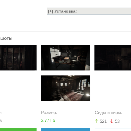
ншоты
н:
Размер:
Сиды и пиры:
з
3.77 Гб
521
53