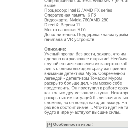
Операционная система: Windows 7 (64-бит
выше
Процессор: Intel i3 / AMD FX series
Оперативная память: 6 Гб
Видеокарта: Nvidia 760/AMD 280
DirectX: Версии 11
Место на диске: 9 Гб
Дополнительно: Поддержка клавиатуры/
геймпада и VR устройств
Описание:
Ученый пропал без вести, заявив, что им
сделано потрясающее открытие! Необыч
случай его исчезновения из запертого ка
лишь с одним выходом сразу же привлек
внимание детектива Мура. Современной
легендой - детективом Томасом Муром
раскрыто больше дел, чем можно себе
представить. Он приступил к работе сраз
как только другие зашли в тупик. Некотор
раскрытых им ситуаций были значительн
сложнее, но он всегда находил выход. На
раз все обстоит иначе ... Что-то идет не та
будто в игре участвуют высшие силы...