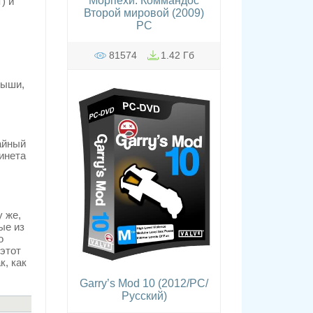
Морпехи. Коммандос
) и
Второй мировой (2009)
PC
81574
1.42 Гб
мыши,
айный
бинета
у же,
ые из
о
 этот
к, как
Garry’s Mod 10 (2012/PC/
Русский)