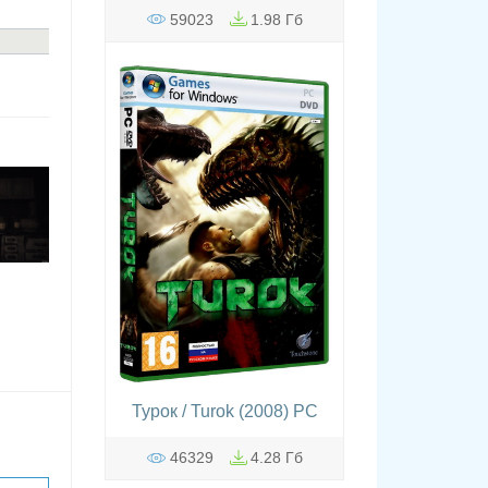
59023
1.98 Гб
Турок / Turok (2008) PC
46329
4.28 Гб