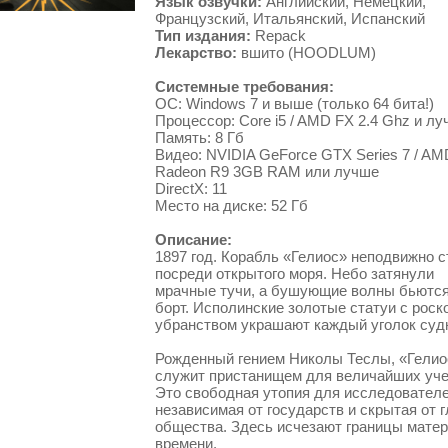
Язык озвучки:
Английский, Немецкий,
Французский, Итальянский, Испанский
Тип издания:
Repack
Лекарство:
вшито (HOODLUM)
Системные требования:
ОС: Windows 7 и выше (только 64 бита!)
Процессор: Core i5 / AMD FX 2.4 Ghz и л
Память: 8 Гб
Видео: NVIDIA GeForce GTX Series 7 / AM
Radeon R9 3GB RAM или лучше
DirectX: 11
Место на диске: 52 Гб
Описание:
1897 год. Корабль «Гелиос» неподвижно с
посреди открытого моря. Небо затянули
мрачные тучи, а бушующие волны бьются
борт. Исполинские золотые статуи с рос
убранством украшают каждый уголок суд
Рожденный гением Николы Теслы, «Гелио
служит пристанищем для величайших уч
Это свободная утопия для исследователе
независимая от государств и скрытая от г
общества. Здесь исчезают границы матер
времени.