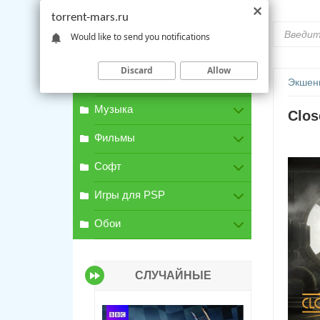
torrent-mars.ru
Would like to send you notifications
Discard
Allow
Игры для PC
Экшен
Музыка
Clos
Фильмы
Софт
Игры для PSP
Обои
СЛУЧАЙНЫЕ