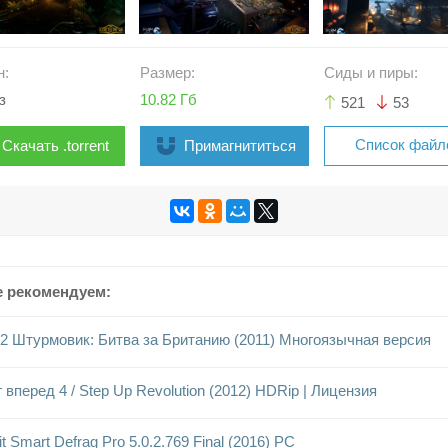
н:
Размер:
Сиды и пиры:
з
10.82 Гб
521
53
Список файл
Скачать .torrent
Примагнититься
е рекомендуем:
2 Штурмовик: Битва за Британию (2011) Многоязычная версия
 вперед 4 / Step Up Revolution (2012) HDRip | Лицензия
it Smart Defrag Pro 5.0.2.769 Final (2016) PC