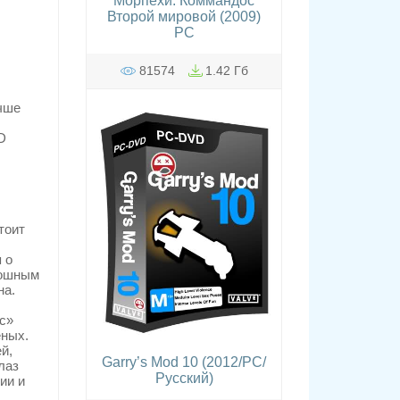
Морпехи. Коммандос
Второй мировой (2009)
PC
81574
1.42 Гб
учше
D
тоит
 о
кошным
на.
с»
еных.
й,
Garry’s Mod 10 (2012/PC/
лаз
Русский)
ии и