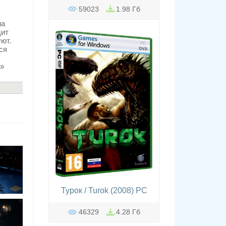
59023
1.98 Гб
на
дит
ют.
ся
»
Турок / Turok (2008) PC
46329
4.28 Гб