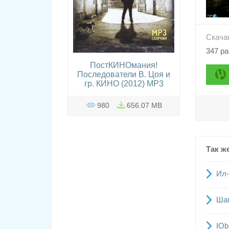
Скача
347 ра
ПостКИНОмания!
Последователи В. Цоя и
гр. КИНО (2012) MP3
980
656.07 MB
Так ж
Ил-
Шаг
IOb