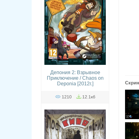
Депония 2: Взрывное
Приключение / Chaos on
Скри
Deponia [2012г.]
1210
12.1кб