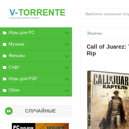
Игры для PC
Экшены
Музыка
Call of Juarez:
Rip
Фильмы
Софт
Игры для PSP
Обои
СЛУЧАЙНЫЕ