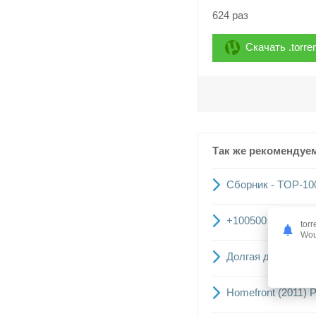
624 раз
Скачать .torre
Так же рекомендуе
Сборник - TOP-10
+100500 [1-154] (
torr
Woul
Долгая дорога к с
Homefront (2011) P