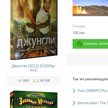
Скачан:
338 раз
Скачать .torre
Джунгли (2012) DVDRip-
AVC
Так же рекомендуе
860
1.45 GB
Pure (2008/PC/Рус
Школа рока / The 