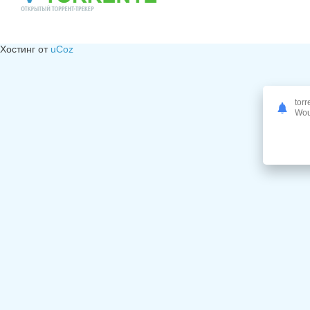
Хостинг от
uCoz
torr
Woul