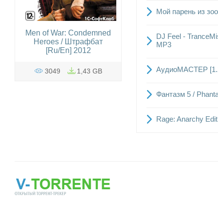
Мой парень из зоо
Men of War: Condemned
DJ Feel - TranceMi
Heroes / Штрафбат
MP3
[Ru/En] 2012
АудиоМАСТЕР [1.2
3049
1,43 GB
Фантазм 5 / Phan
Rage: Anarchy Edit