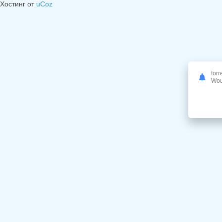
Хостинг от
uCoz
torr
Woul