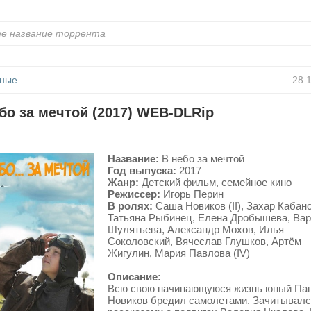
ные
28.
бо за мечтой (2017) WEB-DLRip
Название:
В небо за мечтой
Год выпуска:
2017
Жанр:
Детский фильм, семейное кино
Режиссер:
Игорь Перин
В ролях:
Саша Новиков (II), Захар Кабано
Татьяна Рыбинец, Елена Дробышева, Ва
Шулятьева, Александр Мохов, Илья
Соколовский, Вячеслав Глушков, Артём
Жигулин, Мария Павлова (IV)
Описание:
Всю свою начинающуюся жизнь юный Па
Новиков бредил самолетами. Зачитывал