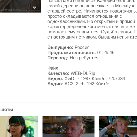
рассказами о подвигах Валерия Чкалова.
своей деревни он переезжает в Москву к
старшей сестре. Начинается новая жизнь
просто складываются отношения с
одноклассниками. Но открытый и прямой
характер деревенского мечтателя все же
помогает ему освоиться. Судьба сводит 
с настоящим летчиком, бывшим испытате
Выпущено:
Россия
Продолжительность:
01:29:46
Перевод:
Не требуется
Файл:
Качество:
WEB-DLRip
Видео:
XviD, ~ 1987 Кбит/с, 720x384
Аудио:
AC3, 2 ch, 192 Кбит/с
ншоты