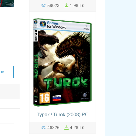
59023
1.98 Гб
ов
Турок / Turok (2008) PC
46326
4.28 Гб