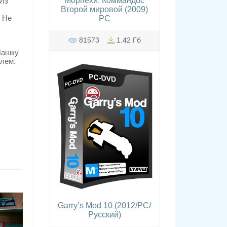
Морпехи. Коммандос
 Из
Второй мировой (2009)
. Не
PC
81573
1.42 Гб
Пашку
лем.
Garry’s Mod 10 (2012/PC/
Русский)