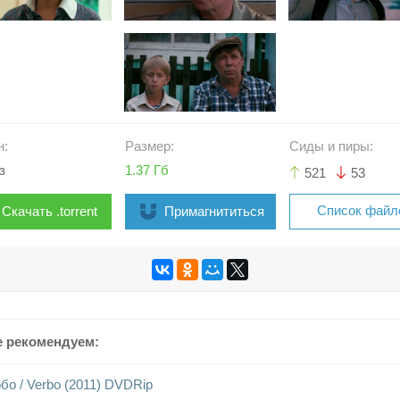
н:
Размер:
Сиды и пиры:
з
1.37 Гб
521
53
Список файл
Скачать .torrent
Примагнититься
е рекомендуем:
бо / Verbo (2011) DVDRip