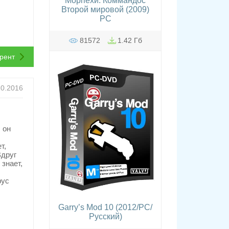
Морпехи. Коммандос
Второй мировой (2009)
PC
81572
1.42 Гб
ррент
10.2016
 он
т,
Вдруг
знает,
фус
Garry’s Mod 10 (2012/PC/
Русский)