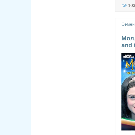
10
Семей
Молл
and 