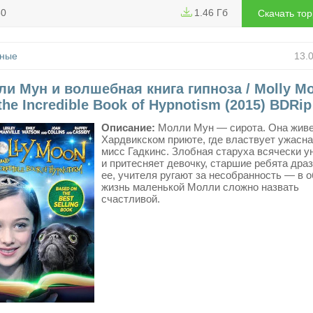
30
1.46 Гб
Скачать то
ные
13.
и Мун и волшебная книга гипноза / Molly M
the Incredible Book of Hypnotism (2015) BDRip
Описание:
Молли Мун — сирота. Она живе
Хардвикском приюте, где властвует ужасн
мисс Гадкинс. Злобная старуха всячески у
и притесняет девочку, старшие ребята дра
ее, учителя ругают за несобранность — в 
жизнь маленькой Молли сложно назвать
счастливой.