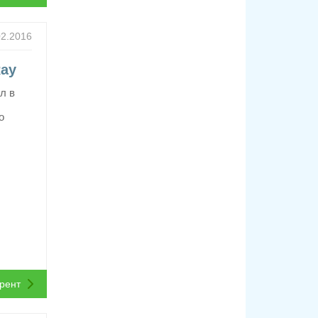
02.2016
Ray
л в
о
ррент