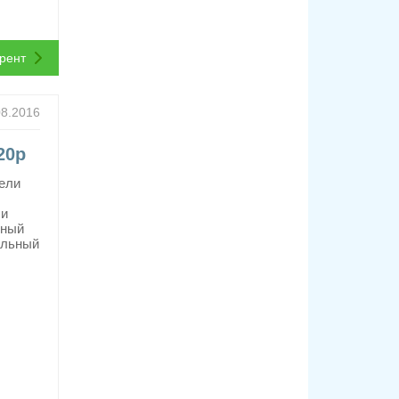
ррент
08.2016
20p
ели
 и
нный
альный