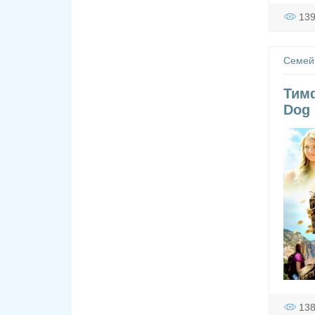
13
Семей
Тимф
Dog 
13