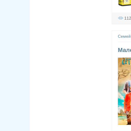
11
Семей
Мале