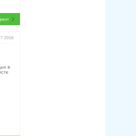
ррент
07.2016
дых в
есте