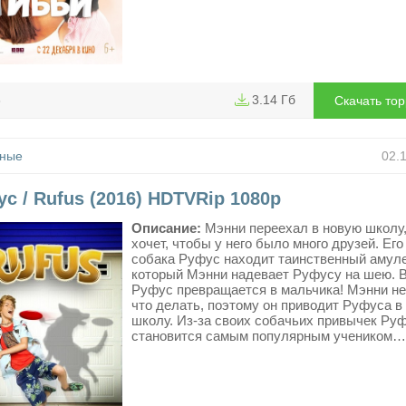
3
3.14 Гб
Скачать то
ные
02.
с / Rufus (2016) HDTVRip 1080p
Описание:
Мэнни переехал в новую школу,
хочет, чтобы у него было много друзей. Его
собака Руфус находит таинственный амуле
который Мэнни надевает Руфусу на шею. 
Руфус превращается в мальчика! Мэнни не 
что делать, поэтому он приводит Руфуса в
школу. Из-за своих собачьих привычек Ру
становится самым популярным учеником…