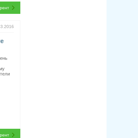
ррент
03.2016
re
ень
му
ители
ррент