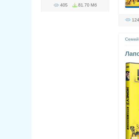
405
81.70 Мб
12
Семей
Лапо