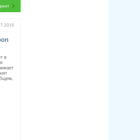
ррент
07.2016
oon
т в
ая
нижает
знят
общем,