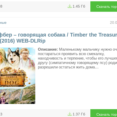
98
1.45 Гб
Скачать то
ные
20.
бер – говорящая собака / Timber the Treasu
(2016) WEB-DLRip
Описание:
Маленькому мальчику нужно оч
постараться проявить всю смекалку,
находчивость и терпение, чтобы его лучше
другу (симпатичному говорящему псу) род
разрешили остаться жить дома…
83
1.37 Гб
Скачать то