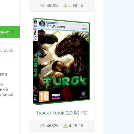
59022
1.98 Гб
ррент
08.2016
ели
 и
нный
альный
Турок / Turok (2008) PC
46326
4.28 Гб