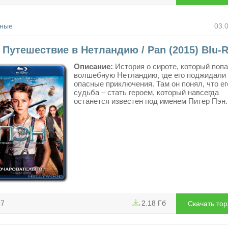
ные
03.
 Путешествие в Нетландию / Pan (2015) Blu-
Описание:
История о сироте, который попа
волшебную Нетландию, где его поджидали
опасные приключения. Там он понял, что ег
судьба – стать героем, который навсегда
останется известен под именем Питер Пэн.
57
2.18 Гб
Скачать то