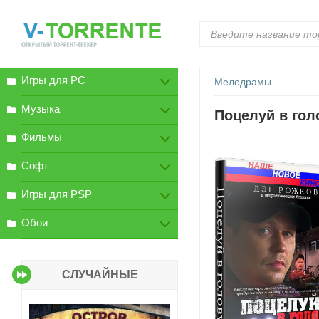
Игры для PC
Мелодрамы
Музыка
Поцелуй в гол
Фильмы
Софт
Игры для PSP
Обои
СЛУЧАЙНЫЕ