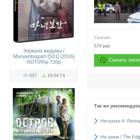
Скачан:
574 раз
Зеркало ведьмы /
Manyeobogam [S01] (2016)
Скачать .torre
HDTVRip 720p
637
19.54 Гб
Так же рекомендуе
Несказки 4: Легенд
На грани / The Ed