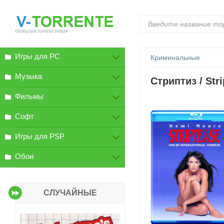
Игры для PC
Криминальные
Музыка
Стриптиз / Str
Фильмы
Софт
Игры для PSP
Обои
СЛУЧАЙНЫЕ