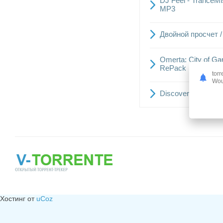
DJ Feel - TranceMi
MP3
Двойной просчет /
Omerta: City of Gan
ReРack
torr
Woul
Discovery: Наука
Хостинг от
uCoz