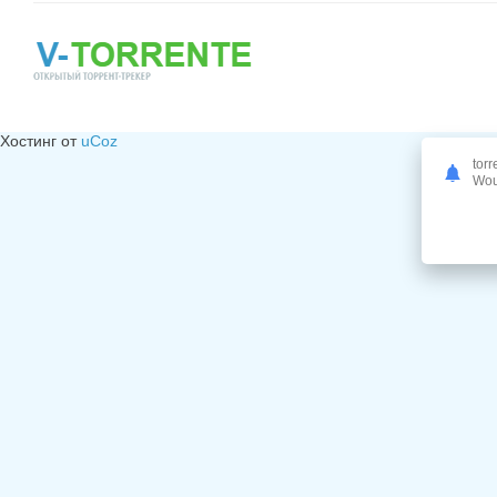
Хостинг от
uCoz
torr
Woul