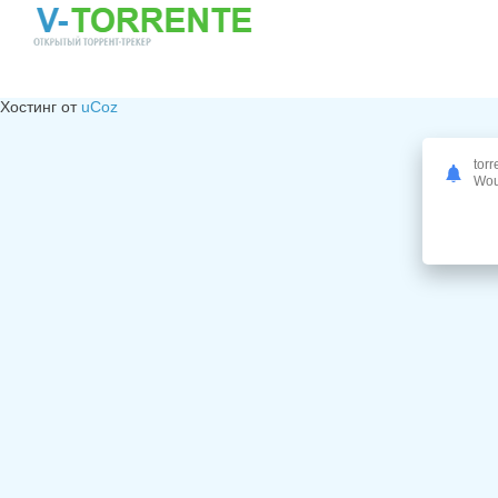
Хостинг от
uCoz
torr
Woul