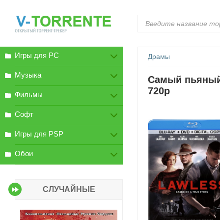
Игры для PC
Драмы
Музыка
Самый пьяный 
720p
Фильмы
Софт
Игры для PSP
Обои
СЛУЧАЙНЫЕ