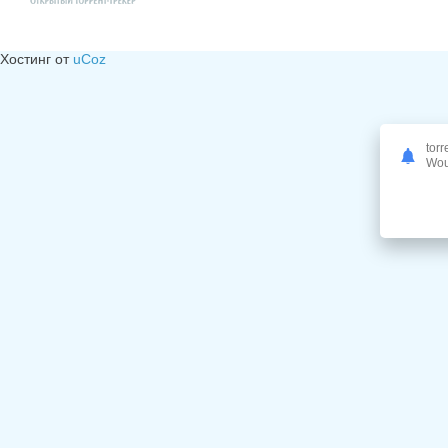
Хостинг от
uCoz
torr
Woul