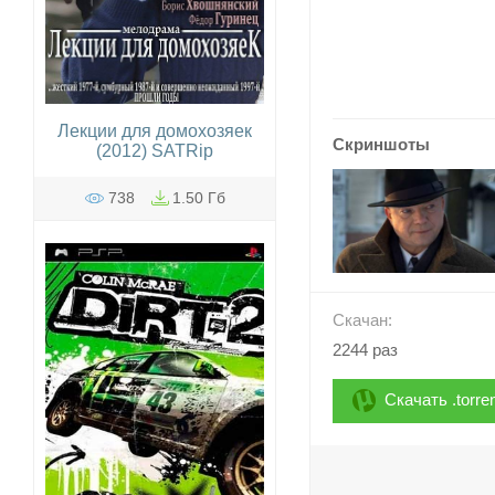
Лекции для домохозяек
Скриншоты
(2012) SATRip
738
1.50 Гб
Скачан:
2244 раз
Скачать .torre