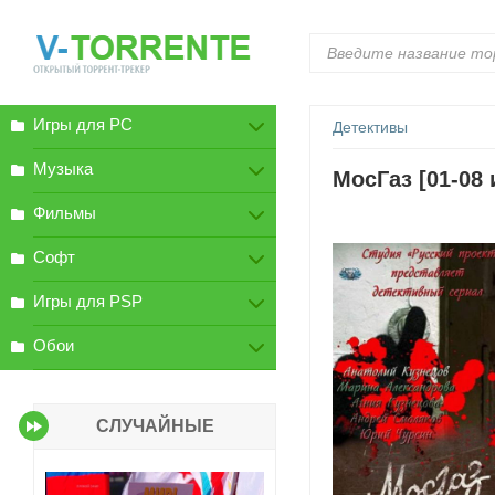
Игры для PC
Детективы
Музыка
МосГаз [01-08 
Фильмы
Софт
Игры для PSP
Обои
СЛУЧАЙНЫЕ